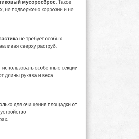
тиковый мусоросброс.
Такое
х, не подвержено коррозии и не
ластика
не требует особых
авливая сверху раструб.
т использовать особенные секции
от длины рукава и веса
только для очищения площадки от
 устройство
рах.