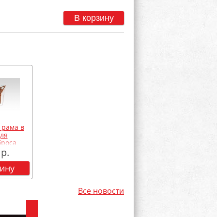
В корзину
 рама в
для
броса
р.
зину
Все новости