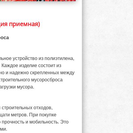
ция приемная)
роса
ьное устройство из полиэтилена,
Каждое изделие состоит из
чно и надежно скрепленных между
 строительного мусоросброса
агрузки мусора.
 строительных отходов,
цати метров. При покупке
 прочность и мобильность. Это
ми.