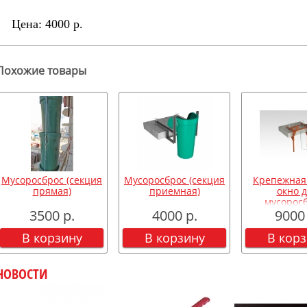
Цена:
4000 р.
Похожие товары
Мусоросброс (секция
Мусоросброс (секция
Крепежная
прямая)
приемная)
окно 
мусорос
3500 р.
4000 р.
9000 
В корзину
В корзину
В кор
НОВОСТИ