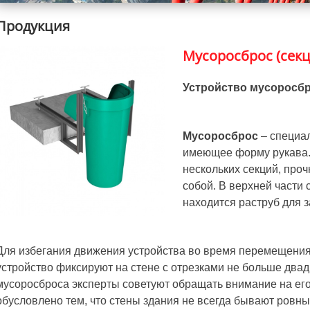
Продукция
Мусоросброс (сек
Устройство мусоросб
Мусоросброс
– специал
имеющее форму рукава. 
нескольких секций, про
собой. В верхней части
находится раструб для з
Для избегания движения устройства во время перемещения
устройство фиксируют на стене с отрезками не больше двад
мусоросброса эксперты советуют обращать внимание на его
обусловлено тем, что стены здания не всегда бывают ровны