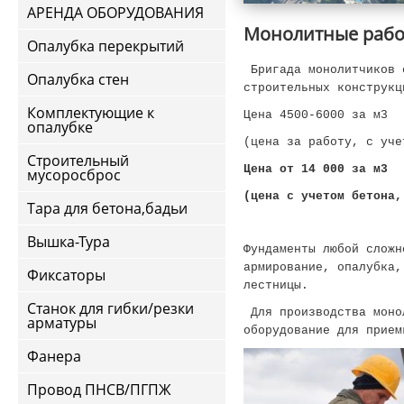
АРЕНДА ОБОРУДОВАНИЯ
Монолитные раб
Опалубка перекрытий
Бригада монолитчиков 
Опалубка стен
строительных конструкц
Комплектующие к
Цена 4500-6000 за м3
опалубке
(цена за работу, с уче
Строительный
Цена от 14 000
за м3
мусоросброс
(цена с учетом бетона,
Тара для бетона,бадьи
Вышка-Тура
Фундаменты любой сложн
армирование, опалубка
Фиксаторы
лестницы.
Станок для гибки/резки
Для производства моно
арматуры
оборудование для прием
Фанера
Провод ПНСВ/ПГПЖ