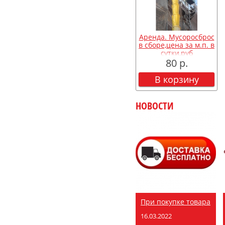
Аренда. Мусоросброс
в сборе,цена за м.п. в
сутки,руб
80 р.
В корзину
НОВОСТИ
При покупке товара
16.03.2022