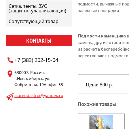
подмости, рычажные под
Сетка, тенты, ЗУС
(защитно-улавливающая)
навесные площадки.
Сопутствующий товар
Подмости каменщика
в
КОНТАКТЫ
камень, другие строите
из расчета бесперебойн
переставляют подмости 
+7 (383) 202-15-04
630007, Россия,
г.Новосибирск, ул.
Цена:
500 р.
Фабричная, 19А офис 33
a.arendastroi@yandex.ru
Похожие товары