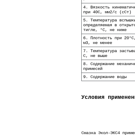
4. Вязкость кинематич
при 40С, мм2/с (сСт)
5. Температура вспышк
определяемая в открыт
тигле, °С, не ниже
6. Плотность при 20°С
м3, не менее
7. Температура застыв
С, не выше
8. Содержание механич
примесей
9. Содержание воды
Условия применен
Cмазка Экол-ЭКС4 приме