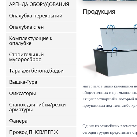
АРЕНДА ОБОРУДОВАНИЯ
Продукция
Опалубка перекрытий
Опалубка стен
Комплектующие к
опалубке
Строительный
мусоросброс
Тара для бетона,бадьи
Вышка-Тура
материалов, ящик каменщика не
Фиксаторы
общественных и промышленных 
«ящик растворный», который п
Станок для гибки/резки
проушинами под таль, либо кр
арматуры
Фанера
Одним из важнейших элементов
Провод ПНСВ/ПГПЖ
сегодня трудно представить с